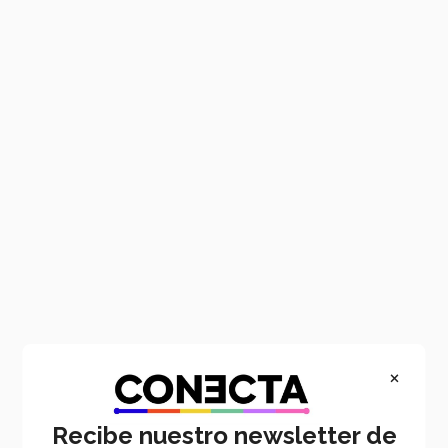
Main
Pasar
content
al
contenido
principal
×
Recibe nuestro newsletter de