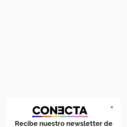
Main
Pasar
content
al
contenido
principal
×
Recibe nuestro newsletter de