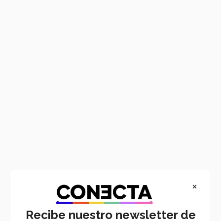
Main
Pasar
content
al
contenido
principal
×
Recibe nuestro newsletter de