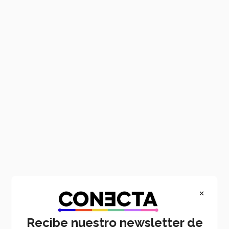
Main
Pasar
content
al
contenido
principal
×
Recibe nuestro newsletter de